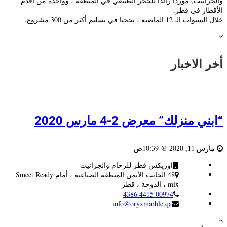
والجرانيت) موردًا رائدًا للحجر الطبيعي في المنطقة ، وواحدة من أقدم
الأقطار في قطر.
خلال السنوات الـ 12 الماضية ، نجحنا في تسليم أكثر من 300 مشروع.
أخر الاخبار
“ابني منزلك” معرض 2-4 مارس 2020
مارس 11, 2020 @ 10:39ص
اوريكس قطر للرخام والجرانيت
48 الجانب الأيمن المنطقة الصناعية ، أمام Smeet Ready
mix ، الدوحة ، قطر
00974 4415 4386
info@oryxmarble.qa